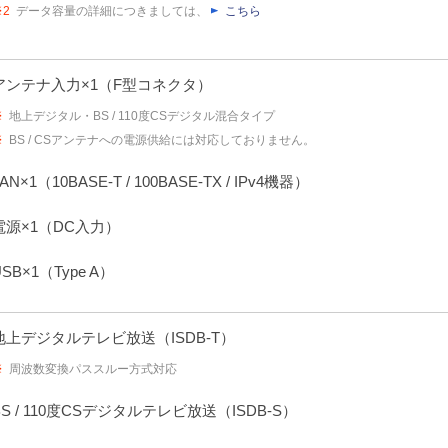
※2
データ容量の詳細につきましては、
こちら
アンテナ入力×1（F型コネクタ）
※
地上デジタル・BS / 110度CSデジタル混合タイプ
※
BS / CSアンテナへの電源供給には対応しておりません。
AN×1（10BASE-T / 100BASE-TX / IPv4機器）
電源×1（DC入力）
USB×1（Type A）
地上デジタルテレビ放送（ISDB-T）
※
周波数変換パススルー方式対応
BS / 110度CSデジタルテレビ放送（ISDB-S）