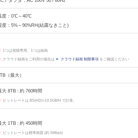
ACアダプタ：AC 100V 50 / 60Hz
温度：0℃～40℃
湿度：5%～90%RH(結露なきこと)
※
1つは視聴専用、1つは録画
※
クラウド録画をご利用の場合は
クラウド録画 制限事項
をご確認ください
8TB（最大）
最大 8TB : 約 760時間
※
ビットレートは BS(HD)=10.5GB/H で計算。
最大 1TB : 約 450時間
※
ビットレートは標準画質 (約 5Mbps)