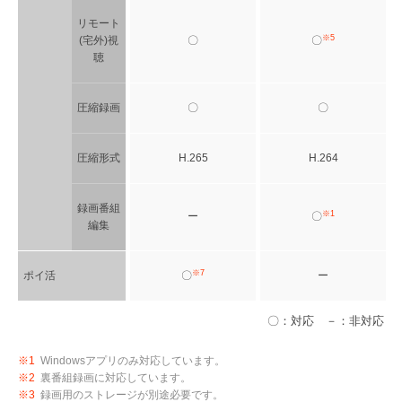
リモート
※5
(宅外)視
〇
〇
聴
圧縮録画
〇
〇
圧縮形式
H.265
H.264
録画番組
※1
ー
〇
編集
※7
ポイ活
〇
ー
〇：対応 －：非対応
※1
Windowsアプリのみ対応しています。
※2
裏番組録画に対応しています。
※3
録画用のストレージが別途必要です。