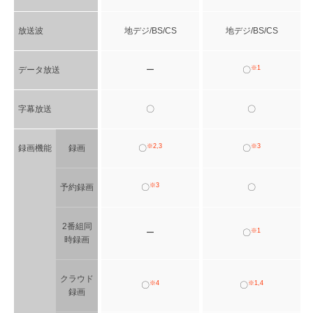
放送波
地デジ/BS/CS
地デジ/BS/CS
※1
データ放送
ー
〇
字幕放送
〇
〇
※2,3
※3
録画機能
録画
〇
〇
※3
予約録画
〇
〇
2番組同
※1
ー
〇
時録画
クラウド
※4
※1,4
〇
〇
録画