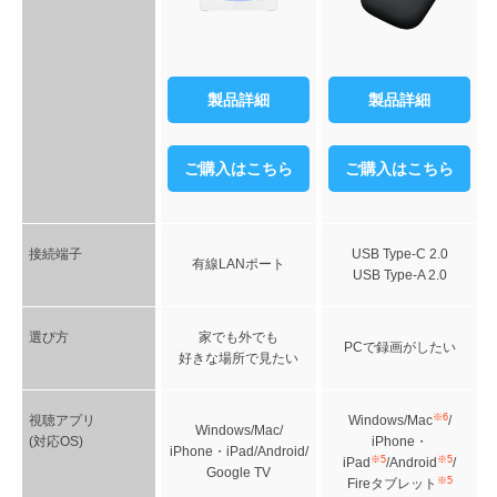
製品詳細
製品詳細
ご購入はこちら
ご購入はこちら
接続端子
USB Type-C 2.0
有線LANポート
USB Type-A 2.0
選び方
家でも外でも
PCで録画がしたい
好きな場所で見たい
※6
視聴アプリ
Windows/Mac
/
Windows/Mac/
(対応OS)
iPhone・
iPhone・iPad/Android/
※5
※5
iPad
/Android
/
Google TV
※5
Fireタブレット