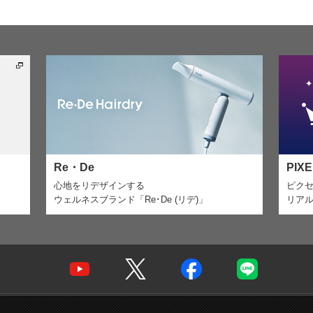
Re・De
PIX
心地をリデザインする
ピク
ウェルネスブランド「Re･De (リデ)」
リア