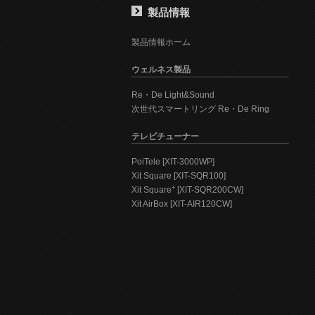
製品情報
製品情報ホーム
ウェルネス製品
Re・De Light&Sound
次世代スマートリング Re・De Ring
テレビチューナー
PoiTele [XIT-3000WP]
Xit Square [XIT-SQR100]
+
Xit Square
[XIT-SQR200CW]
Xit AirBox [XIT-AIR120CW]