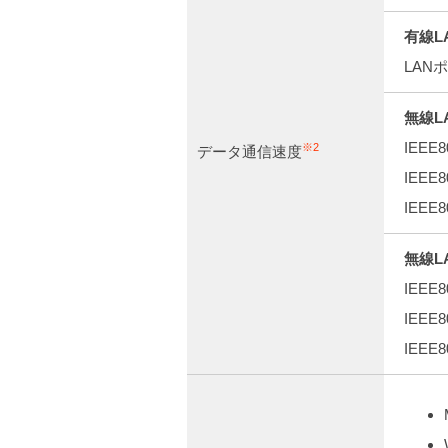
有線L
LAN
無線L
IEEE
※2
データ通信速度
IEEE
IEEE
無線L
IEEE
IEEE
IEEE