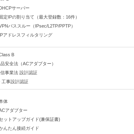
DHCPサーバー
固定IPの割り当て（最大登録数：16件）
VPNパススルー（IPsec/L2TP/PPTP）
IPアドレスフィルタリング
Class B
品安全法（ACアダプター）
信事業法 設計認証
 工事設計認証
本体
ACアダプター
セットアップガイド(兼保証書)
かんたん接続ガイド