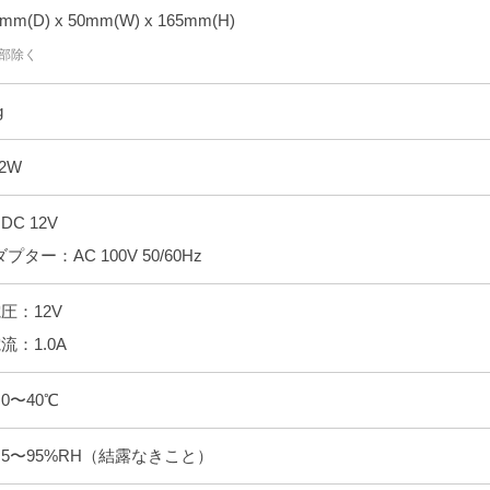
mm(D) x 50mm(W) x 165mm(H)
部除く
g
2W
C 12V
プター：AC 100V 50/60Hz
圧：12V
流：1.0A
0〜40℃
5〜95%RH（結露なきこと）