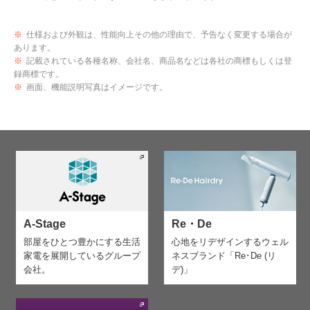
※
仕様および外観は、性能向上その他の理由で、予告なく変更する場合が
あります。
※
記載されている各種名称、会社名、商品名などは各社の商標もしくは登
録商標です。
※
画面、機能説明写真はイメージです。
A-Stage
Re・De
部屋をひとつ豊かにする生活
心地をリデザインする
ウェル
家電を
展開しているグループ
ネスブランド「Re･De (リ
会社。
デ)」